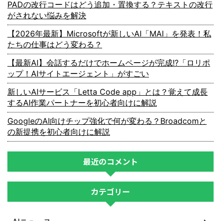
PADの改行コードはどう追加・置換する？テキストの改行
がされない悩みを解決
【2026年最新】Microsoftが新しいAI「MAI」を発表！私
たちの仕事はどう変わる？
【最新AI】会話するだけでホームページが完成!?「ロリポ
ップ！AIサイトエージェント」がすごい
新しいAIサービス「Letta Code app」とは？覚えて成長
するAI作業パートナーを初心者向けに解説
GoogleのAI向けチップ強化で何が変わる？Broadcomと
の新提携を初心者向けに解説
最近のコメント
カテゴリー