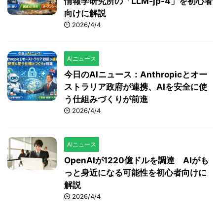
情報学研究所の「LLM-jp-4」を初心者
向けに解説
2026/4/4
AIニュース
今日のAIニュース：Anthropicとオー
ストラリア政府が連携、AIを安全に使
う仕組みづくりが前進
2026/4/4
AIニュース
OpenAIが1220億ドルを調達 AIがも
っと身近になる可能性を初心者向けに
解説
2026/4/4