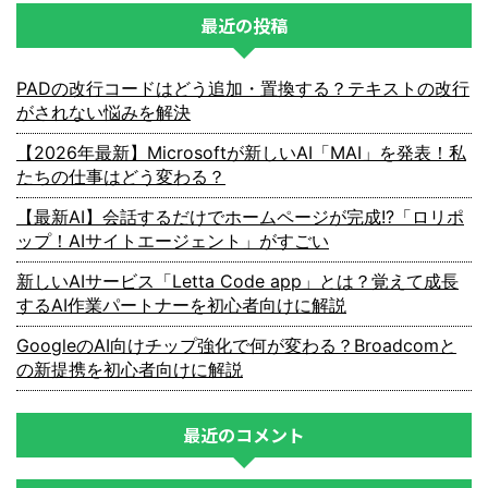
最近の投稿
PADの改行コードはどう追加・置換する？テキストの改行
がされない悩みを解決
【2026年最新】Microsoftが新しいAI「MAI」を発表！私
たちの仕事はどう変わる？
【最新AI】会話するだけでホームページが完成!?「ロリポ
ップ！AIサイトエージェント」がすごい
新しいAIサービス「Letta Code app」とは？覚えて成長
するAI作業パートナーを初心者向けに解説
GoogleのAI向けチップ強化で何が変わる？Broadcomと
の新提携を初心者向けに解説
最近のコメント