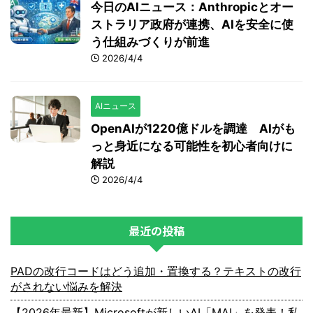
今日のAIニュース：Anthropicとオー
ストラリア政府が連携、AIを安全に使
う仕組みづくりが前進
2026/4/4
AIニュース
OpenAIが1220億ドルを調達 AIがも
っと身近になる可能性を初心者向けに
解説
2026/4/4
最近の投稿
PADの改行コードはどう追加・置換する？テキストの改行
がされない悩みを解決
【2026年最新】Microsoftが新しいAI「MAI」を発表！私