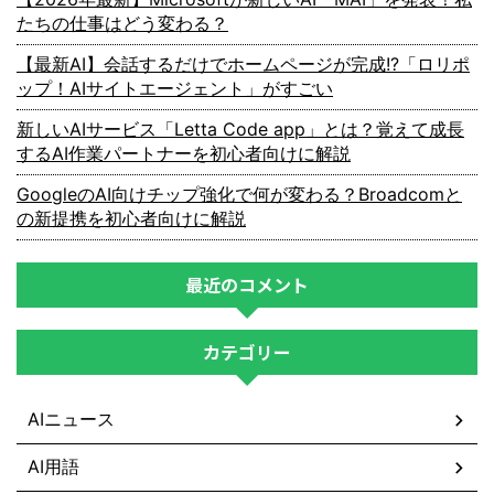
たちの仕事はどう変わる？
【最新AI】会話するだけでホームページが完成!?「ロリポ
ップ！AIサイトエージェント」がすごい
新しいAIサービス「Letta Code app」とは？覚えて成長
するAI作業パートナーを初心者向けに解説
GoogleのAI向けチップ強化で何が変わる？Broadcomと
の新提携を初心者向けに解説
最近のコメント
カテゴリー
AIニュース
AI用語