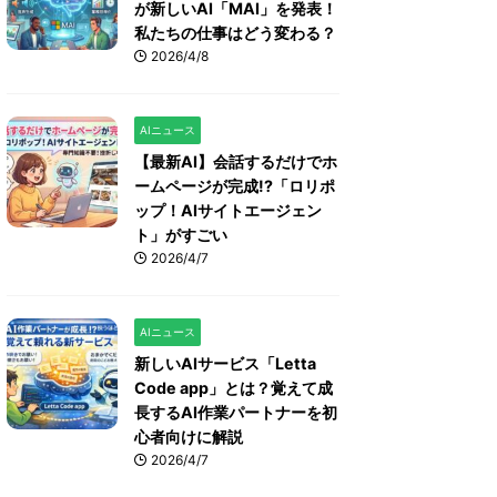
が新しいAI「MAI」を発表！
私たちの仕事はどう変わる？
2026/4/8
AIニュース
【最新AI】会話するだけでホ
ームページが完成!?「ロリポ
ップ！AIサイトエージェン
ト」がすごい
2026/4/7
AIニュース
新しいAIサービス「Letta
Code app」とは？覚えて成
長するAI作業パートナーを初
心者向けに解説
2026/4/7