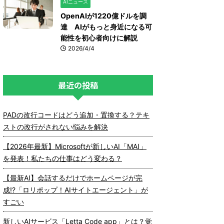
AIニュース
OpenAIが1220億ドルを調
達 AIがもっと身近になる可
能性を初心者向けに解説
2026/4/4
最近の投稿
PADの改行コードはどう追加・置換する？テキ
ストの改行がされない悩みを解決
【2026年最新】Microsoftが新しいAI「MAI」
を発表！私たちの仕事はどう変わる？
【最新AI】会話するだけでホームページが完
成!?「ロリポップ！AIサイトエージェント」が
すごい
新しいAIサービス「Letta Code app」とは？覚