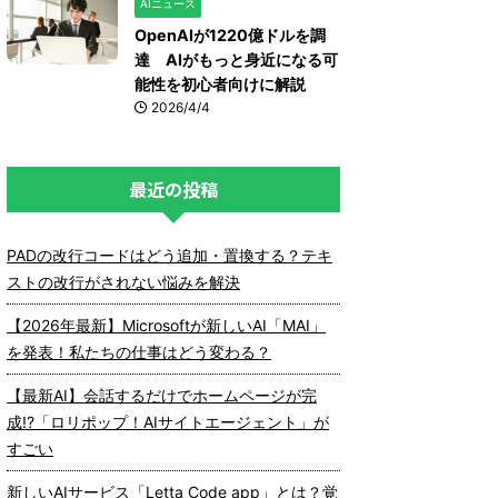
AIニュース
OpenAIが1220億ドルを調
達 AIがもっと身近になる可
能性を初心者向けに解説
2026/4/4
最近の投稿
PADの改行コードはどう追加・置換する？テキ
ストの改行がされない悩みを解決
【2026年最新】Microsoftが新しいAI「MAI」
を発表！私たちの仕事はどう変わる？
【最新AI】会話するだけでホームページが完
成!?「ロリポップ！AIサイトエージェント」が
すごい
新しいAIサービス「Letta Code app」とは？覚