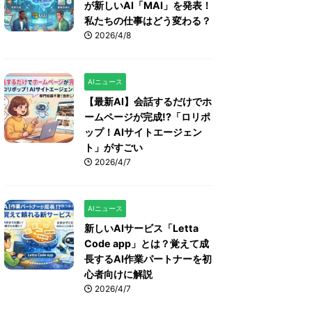
が新しいAI「MAI」を発表！
私たちの仕事はどう変わる？
2026/4/8
AIニュース
【最新AI】会話するだけでホ
ームページが完成!?「ロリポ
ップ！AIサイトエージェン
ト」がすごい
2026/4/7
AIニュース
新しいAIサービス「Letta
Code app」とは？覚えて成
長するAI作業パートナーを初
心者向けに解説
2026/4/7