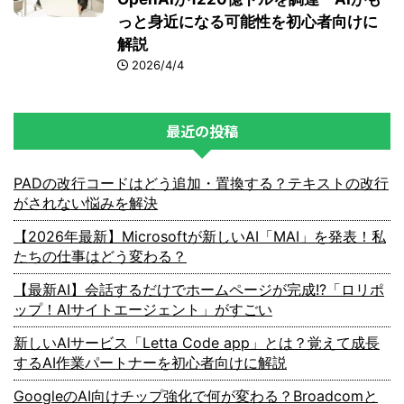
っと身近になる可能性を初心者向けに
解説
2026/4/4
最近の投稿
PADの改行コードはどう追加・置換する？テキストの改行
がされない悩みを解決
【2026年最新】Microsoftが新しいAI「MAI」を発表！私
たちの仕事はどう変わる？
【最新AI】会話するだけでホームページが完成!?「ロリポ
ップ！AIサイトエージェント」がすごい
新しいAIサービス「Letta Code app」とは？覚えて成長
するAI作業パートナーを初心者向けに解説
GoogleのAI向けチップ強化で何が変わる？Broadcomと